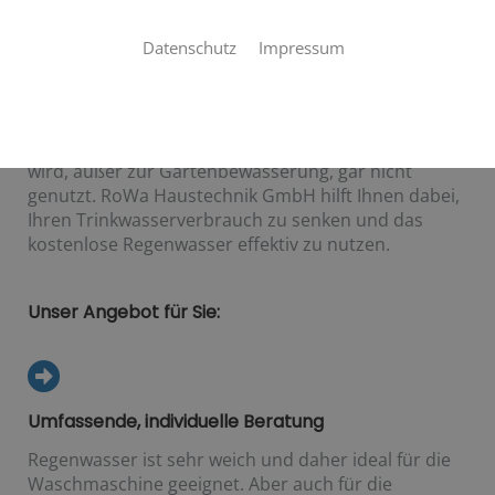
Lebensqualität
Datenschutz
Impressum
Jeder Haushalt führt Tausende Liter Trinkwasser im
Jahr als Abwasser ab, obwohl eine einfache
Reinigung mittels Filteranlage eine erneute Nutzung
möglich machen würde. Kostenloses Regenwasser
wird, außer zur Gartenbewässerung, gar nicht
genutzt. RoWa Haustechnik GmbH hilft Ihnen dabei,
Ihren Trinkwasserverbrauch zu senken und das
kostenlose Regenwasser effektiv zu nutzen.
Unser Angebot für Sie:
Umfassende, individuelle Beratung
Regenwasser ist sehr weich und daher ideal für die
Waschmaschine geeignet. Aber auch für die